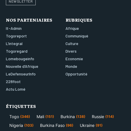
NEWSLETTER
NOS PARTENIAIRES
RUBRIQUES
It-Admin
Afrique
Togoreport
Communiqué
L’integral
Culture
Togoregard
Divers
Lomebougeinfo
Economie
Nouvelle d’Afrique
Monde
LeDefenseurInfo
Opportunité
228foot
Actu Lomé
ÉTIQUETTES
Togo
Mali
Burkina
Russie
(346)
(151)
(138)
(114)
Nigeria
Burkina Faso
Ukraine
(103)
(96)
(91)