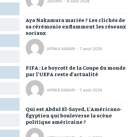
Justimo
-
8 août 2026
TOGOREGARD
TOGOREGARD
TOGOREGARD
TOGOREGARD
LOMEBOUGEINFO
LOMEBOUGEINFO
LOMEBOUGEINFO
LOMEBOUGEINFO
Aya Nakamura mariée ? Les clichés de
sa cérémonie enflamment les réseaux
NOUVELLE D’AFRIQUE
NOUVELLE D’AFRIQUE
NOUVELLE D’AFRIQUE
NOUVELLE D’AFRIQUE
sociaux
LEDEFENSEURINFO
LEDEFENSEURINFO
LEDEFENSEURINFO
LEDEFENSEURINFO
AFRIKA HABARI
-
7 août 2026
228FOOT
228FOOT
228FOOT
228FOOT
ACTU LOMÉ
ACTU LOMÉ
ACTU LOMÉ
ACTU LOMÉ
FIFA : Le boycott de la Coupe du monde
par l’UEFA reste d’actualité
AFRIKA HABARI
-
7 août 2026
1-MONTH
1-MONTH
Qui est Abdul El-Sayed, L’Américano-
Égyptien qui bouleverse la scène
/ month
/ month
politique américaine ?
eeing to this tier, you are billed
eeing to this tier, you are billed
onth after the first one until you
onth after the first one until you
ut of the monthly subscription.
ut of the monthly subscription.