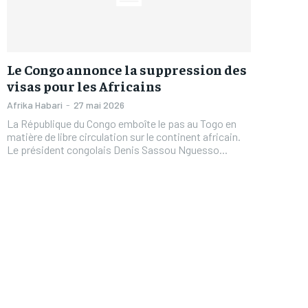
Le Congo annonce la suppression des
visas pour les Africains
Afrika Habari
-
27 mai 2026
La République du Congo emboîte le pas au Togo en
matière de libre circulation sur le continent africain.
Le président congolais Denis Sassou Nguesso...
FOREVER
FOREVER
/ forever
/ forever
Sign up with just an email addres
Sign up with just an email addres
get access to this tier instan
get access to this tier instan