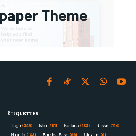
ÉTIQUETTES
Togo
Mali
Burkina
Russie
(346)
(151)
(138)
(114)
Nigeria
Burkina Faso
Ukraine
(103)
(96)
(91)