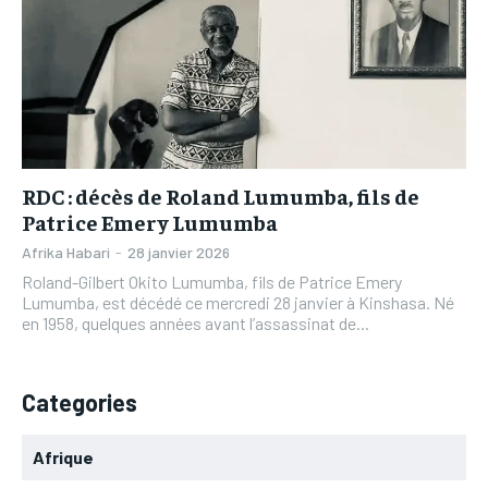
L’INTEGRAL
L’INTEGRAL
TOGOREGARD
TOGOREGARD
TOGOREGARD
TOGOREGARD
LOMEBOUGEINFO
LOMEBOUGEINFO
LOMEBOUGEINFO
LOMEBOUGEINFO
NOUVELLE D’AFRIQUE
NOUVELLE D’AFRIQUE
NOUVELLE D’AFRIQUE
NOUVELLE D’AFRIQUE
LEDEFENSEURINFO
LEDEFENSEURINFO
LEDEFENSEURINFO
LEDEFENSEURINFO
228FOOT
228FOOT
RDC : décès de Roland Lumumba, fils de
228FOOT
228FOOT
Patrice Emery Lumumba
ACTU LOMÉ
ACTU LOMÉ
Afrika Habari
-
28 janvier 2026
ACTU LOMÉ
ACTU LOMÉ
Roland-Gilbert Okito Lumumba, fils de Patrice Emery
Lumumba, est décédé ce mercredi 28 janvier à Kinshasa. Né
en 1958, quelques années avant l’assassinat de...
Categories
Afrique