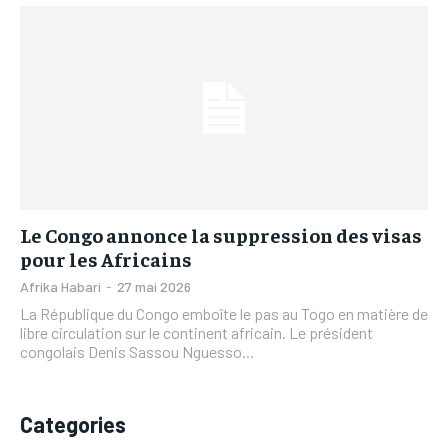
L’INTEGRAL
L’INTEGRAL
TOGOREGARD
TOGOREGARD
TOGOREGARD
TOGOREGARD
LOMEBOUGEINFO
LOMEBOUGEINFO
LOMEBOUGEINFO
LOMEBOUGEINFO
NOUVELLE D’AFRIQUE
NOUVELLE D’AFRIQUE
NOUVELLE D’AFRIQUE
NOUVELLE D’AFRIQUE
LEDEFENSEURINFO
LEDEFENSEURINFO
LEDEFENSEURINFO
LEDEFENSEURINFO
228FOOT
228FOOT
228FOOT
228FOOT
ACTU LOMÉ
ACTU LOMÉ
Le Congo annonce la suppression des visas
ACTU LOMÉ
ACTU LOMÉ
pour les Africains
Afrika Habari
-
27 mai 2026
La République du Congo emboîte le pas au Togo en matière de
libre circulation sur le continent africain. Le président
congolais Denis Sassou Nguesso...
Categories