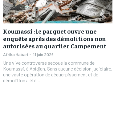
Koumassi : le parquet ouvre une
enquête après des démolitions non
autorisées au quartier Campement
Afrika Habari
-
11 juin 2026
Une vive controverse secoue la commune de
Koumassi, à Abidjan. Sans aucune décision judiciaire,
une vaste opération de déguerpissement et de
démolition a été...
FOREVER
FOREVER
/ forever
/ forever
Sign up with just an email addres
Sign up with just an email addres
get access to this tier instan
get access to this tier instan