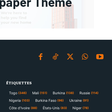
ÉTIQUETTES
Togo
Mali
Burkina
Russie
(346)
(151)
(138)
(114)
Nigeria
Burkina Faso
Ukraine
(103)
(96)
(91)
Côte d’Ivoire
États-Unis
Niger
(88)
(83)
(78)