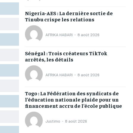
TOGOREGARD
TOGOREGARD
TOGOREGARD
TOGOREGARD
Nigeria-AES : La dernière sortie de
LOMEBOUGEINFO
LOMEBOUGEINFO
LOMEBOUGEINFO
LOMEBOUGEINFO
Tinubu crispe les relations
NOUVELLE D’AFRIQUE
NOUVELLE D’AFRIQUE
NOUVELLE D’AFRIQUE
NOUVELLE D’AFRIQUE
AFRIKA HABARI
-
8 août 2026
LEDEFENSEURINFO
LEDEFENSEURINFO
LEDEFENSEURINFO
LEDEFENSEURINFO
228FOOT
228FOOT
228FOOT
228FOOT
Sénégal : Trois créateurs TikTok
arrêtés, les détails
ACTU LOMÉ
ACTU LOMÉ
ACTU LOMÉ
ACTU LOMÉ
AFRIKA HABARI
-
8 août 2026
Togo : La Fédération des syndicats de
1-MONTH
1-MONTH
l’éducation nationale plaide pour un
financement accru de l’école publique
/ month
/ month
eeing to this tier, you are billed
eeing to this tier, you are billed
onth after the first one until you
onth after the first one until you
Justimo
-
8 août 2026
ut of the monthly subscription.
ut of the monthly subscription.