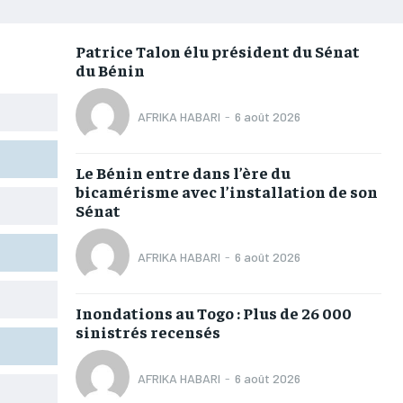
AFRIQUE
AFRIQUE
AFRIQUE
AFRIQUE
COMMUNIQUÉ
COMMUNIQUÉ
COMMUNIQUÉ
COMMUNIQUÉ
Patrice Talon élu président du Sénat
du Bénin
CULTURE
CULTURE
CULTURE
CULTURE
DIVERS
DIVERS
DIVERS
DIVERS
AFRIKA HABARI
-
6 août 2026
ECONOMIE
ECONOMIE
ECONOMIE
ECONOMIE
Le Bénin entre dans l’ère du
MONDE
MONDE
MONDE
MONDE
bicamérisme avec l’installation de son
Sénat
OPPORTUNITÉ
OPPORTUNITÉ
OPPORTUNITÉ
OPPORTUNITÉ
AFRIKA HABARI
-
6 août 2026
PARTENAIRES
PARTENAIRES
PARTENAIRES
PARTENAIRES
Inondations au Togo : Plus de 26 000
IT-ADMIN
IT-ADMIN
IT-ADMIN
IT-ADMIN
sinistrés recensés
TOGOREPORT
TOGOREPORT
TOGOREPORT
TOGOREPORT
AFRIKA HABARI
-
6 août 2026
L’INTEGRAL
L’INTEGRAL
L’INTEGRAL
L’INTEGRAL