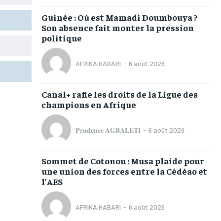
TOGOREGARD
TOGOREGARD
TOGOREGARD
TOGOREGARD
Guinée : Où est Mamadi Doumbouya ?
LOMEBOUGEINFO
LOMEBOUGEINFO
LOMEBOUGEINFO
LOMEBOUGEINFO
Son absence fait monter la pression
politique
NOUVELLE D’AFRIQUE
NOUVELLE D’AFRIQUE
NOUVELLE D’AFRIQUE
NOUVELLE D’AFRIQUE
LEDEFENSEURINFO
LEDEFENSEURINFO
LEDEFENSEURINFO
LEDEFENSEURINFO
AFRIKA HABARI
-
6 août 2026
228FOOT
228FOOT
228FOOT
228FOOT
Canal+ rafle les droits de la Ligue des
ACTU LOMÉ
ACTU LOMÉ
ACTU LOMÉ
ACTU LOMÉ
champions en Afrique
𝐏𝐫𝐮𝐝𝐞𝐧𝐜𝐞 𝐀𝐆𝐁𝐀𝐋𝐄𝐓𝐈
-
6 août 2026
Sommet de Cotonou : Musa plaide pour
1-MONTH
1-MONTH
une union des forces entre la Cédéao et
l’AES
/ month
/ month
eeing to this tier, you are billed
eeing to this tier, you are billed
onth after the first one until you
onth after the first one until you
AFRIKA HABARI
-
6 août 2026
ut of the monthly subscription.
ut of the monthly subscription.