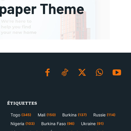
ÉTIQUETTES
Togo
Mali
Burkina
Russie
(345)
(150)
(137)
(114)
Nigeria
Burkina Faso
Ukraine
(103)
(96)
(91)