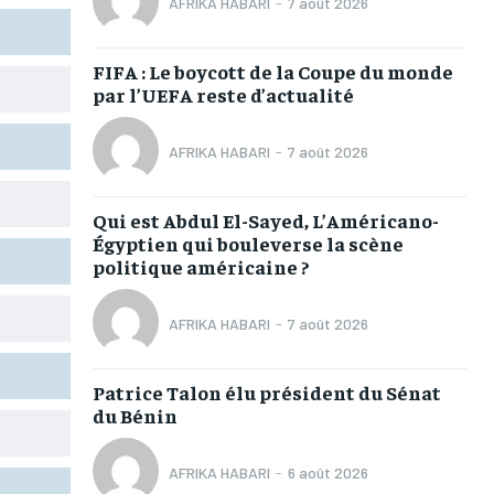
AFRIKA HABARI
-
7 août 2026
TOGOREGARD
TOGOREGARD
TOGOREGARD
TOGOREGARD
LOMEBOUGEINFO
LOMEBOUGEINFO
LOMEBOUGEINFO
LOMEBOUGEINFO
FIFA : Le boycott de la Coupe du monde
par l’UEFA reste d’actualité
NOUVELLE D’AFRIQUE
NOUVELLE D’AFRIQUE
NOUVELLE D’AFRIQUE
NOUVELLE D’AFRIQUE
LEDEFENSEURINFO
LEDEFENSEURINFO
LEDEFENSEURINFO
LEDEFENSEURINFO
AFRIKA HABARI
-
7 août 2026
228FOOT
228FOOT
228FOOT
228FOOT
Qui est Abdul El-Sayed, L’Américano-
ACTU LOMÉ
ACTU LOMÉ
ACTU LOMÉ
ACTU LOMÉ
Égyptien qui bouleverse la scène
politique américaine ?
AFRIKA HABARI
-
7 août 2026
1-MONTH
1-MONTH
Patrice Talon élu président du Sénat
du Bénin
/ month
/ month
eeing to this tier, you are billed
eeing to this tier, you are billed
onth after the first one until you
onth after the first one until you
ut of the monthly subscription.
ut of the monthly subscription.
AFRIKA HABARI
-
6 août 2026