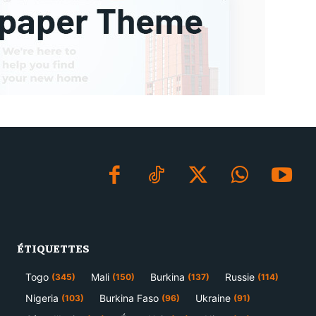
ÉTIQUETTES
Togo
Mali
Burkina
Russie
(345)
(150)
(137)
(114)
Nigeria
Burkina Faso
Ukraine
(103)
(96)
(91)