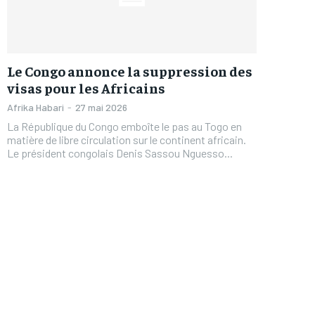
Le Congo annonce la suppression des
visas pour les Africains
Afrika Habari
-
27 mai 2026
La République du Congo emboîte le pas au Togo en
matière de libre circulation sur le continent africain.
Le président congolais Denis Sassou Nguesso...
FOREVER
FOREVER
/ forever
/ forever
Sign up with just an email addres
Sign up with just an email addres
get access to this tier instan
get access to this tier instan