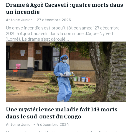
Drame à Agoè Cacaveli : quatre morts dans
un incendie
Antoine Junior
-
27 décembre 2025
Un grave incendie s’est produit tôt ce samedi 27 décembre
2025 à Agoè Cacaveli, dans la commune d’Agoè-Nyivé 1
(Lomé). Le drame s’est déroulé...
Une mystérieuse maladie fait 143 morts
dans le sud-ouest du Congo
Antoine Junior
-
4 décembre 2024