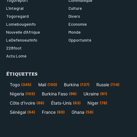
Togoreport
Communiqué
L’integral
Culture
Togoregard
Divers
Lomebougeinfo
Economie
Nouvelle d’Afrique
Monde
LeDefenseurInfo
Opportunité
228foot
Actu Lomé
ÉTIQUETTES
Togo
Mali
Burkina
Russie
(345)
(150)
(137)
(114)
Nigeria
Burkina Faso
Ukraine
(103)
(96)
(91)
Côte d’Ivoire
États-Unis
Niger
(88)
(83)
(78)
Sénégal
France
Ghana
(64)
(60)
(58)