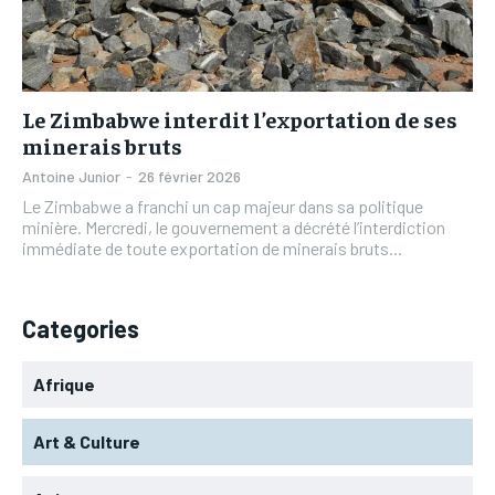
L’INTEGRAL
L’INTEGRAL
TOGOREGARD
TOGOREGARD
TOGOREGARD
TOGOREGARD
LOMEBOUGEINFO
LOMEBOUGEINFO
LOMEBOUGEINFO
LOMEBOUGEINFO
NOUVELLE D’AFRIQUE
NOUVELLE D’AFRIQUE
Le Zimbabwe interdit l’exportation de ses
NOUVELLE D’AFRIQUE
NOUVELLE D’AFRIQUE
minerais bruts
LEDEFENSEURINFO
LEDEFENSEURINFO
LEDEFENSEURINFO
LEDEFENSEURINFO
Antoine Junior
-
26 février 2026
228FOOT
228FOOT
Le Zimbabwe a franchi un cap majeur dans sa politique
228FOOT
228FOOT
minière. Mercredi, le gouvernement a décrété l’interdiction
ACTU LOMÉ
ACTU LOMÉ
immédiate de toute exportation de minerais bruts...
ACTU LOMÉ
ACTU LOMÉ
Categories
Afrique
Art & Culture