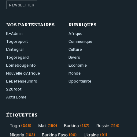
NEWSLETTER
NOS PARTENIAIRES
RUBRIQUES
It-Admin
Afrique
Togoreport
Communiqué
L’integral
Culture
Togoregard
Divers
Lomebougeinfo
Economie
Nouvelle d’Afrique
Monde
LeDefenseurInfo
Opportunité
228foot
Actu Lomé
ÉTIQUETTES
Togo
Mali
Burkina
Russie
(345)
(150)
(137)
(114)
Nigeria
Burkina Faso
Ukraine
(103)
(96)
(91)