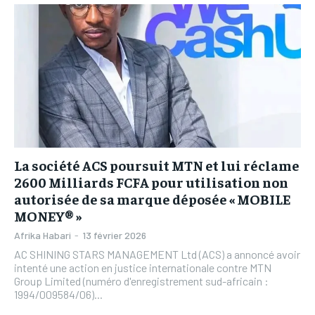
L’INTEGRAL
L’INTEGRAL
TOGOREGARD
TOGOREGARD
TOGOREGARD
TOGOREGARD
LOMEBOUGEINFO
LOMEBOUGEINFO
LOMEBOUGEINFO
LOMEBOUGEINFO
NOUVELLE D’AFRIQUE
NOUVELLE D’AFRIQUE
NOUVELLE D’AFRIQUE
NOUVELLE D’AFRIQUE
LEDEFENSEURINFO
LEDEFENSEURINFO
LEDEFENSEURINFO
LEDEFENSEURINFO
228FOOT
228FOOT
228FOOT
228FOOT
ACTU LOMÉ
ACTU LOMÉ
La société ACS poursuit MTN et lui réclame
ACTU LOMÉ
ACTU LOMÉ
2600 Milliards FCFA pour utilisation non
autorisée de sa marque déposée « MOBILE
MONEY® »
Afrika Habari
-
13 février 2026
AC SHINING STARS MANAGEMENT Ltd (ACS) a annoncé avoir
intenté une action en justice internationale contre MTN
Group Limited (numéro d'enregistrement sud-africain :
1994/009584/06)...