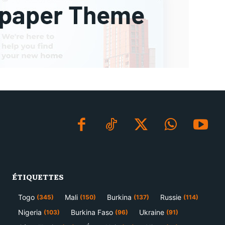
ÉTIQUETTES
Togo
Mali
Burkina
Russie
(345)
(150)
(137)
(114)
Nigeria
Burkina Faso
Ukraine
(103)
(96)
(91)