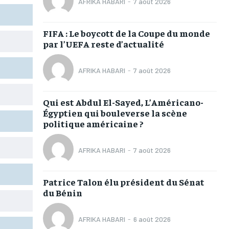
AFRIKA HABARI
-
7 août 2026
TOGOREGARD
TOGOREGARD
TOGOREGARD
TOGOREGARD
LOMEBOUGEINFO
LOMEBOUGEINFO
LOMEBOUGEINFO
LOMEBOUGEINFO
FIFA : Le boycott de la Coupe du monde
par l’UEFA reste d’actualité
NOUVELLE D’AFRIQUE
NOUVELLE D’AFRIQUE
NOUVELLE D’AFRIQUE
NOUVELLE D’AFRIQUE
LEDEFENSEURINFO
LEDEFENSEURINFO
LEDEFENSEURINFO
LEDEFENSEURINFO
AFRIKA HABARI
-
7 août 2026
228FOOT
228FOOT
228FOOT
228FOOT
Qui est Abdul El-Sayed, L’Américano-
ACTU LOMÉ
ACTU LOMÉ
ACTU LOMÉ
ACTU LOMÉ
Égyptien qui bouleverse la scène
politique américaine ?
AFRIKA HABARI
-
7 août 2026
1-MONTH
1-MONTH
Patrice Talon élu président du Sénat
du Bénin
/ month
/ month
eeing to this tier, you are billed
eeing to this tier, you are billed
onth after the first one until you
onth after the first one until you
ut of the monthly subscription.
ut of the monthly subscription.
AFRIKA HABARI
-
6 août 2026