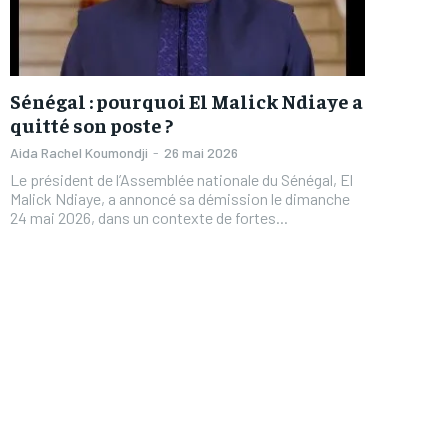
Sénégal : pourquoi El Malick Ndiaye a
quitté son poste ?
Aida Rachel Koumondji
-
26 mai 2026
Le président de l’Assemblée nationale du Sénégal, El
Malick Ndiaye, a annoncé sa démission le dimanche
24 mai 2026, dans un contexte de fortes...
FOREVER
FOREVER
/ forever
/ forever
Sign up with just an email addres
Sign up with just an email addres
get access to this tier instan
get access to this tier instan