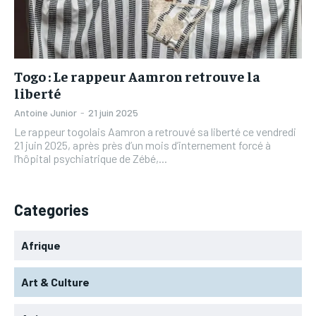
L’INTEGRAL
L’INTEGRAL
TOGOREGARD
TOGOREGARD
TOGOREGARD
TOGOREGARD
LOMEBOUGEINFO
LOMEBOUGEINFO
LOMEBOUGEINFO
LOMEBOUGEINFO
NOUVELLE D’AFRIQUE
NOUVELLE D’AFRIQUE
Togo : Le rappeur Aamron retrouve la
NOUVELLE D’AFRIQUE
NOUVELLE D’AFRIQUE
liberté
LEDEFENSEURINFO
LEDEFENSEURINFO
LEDEFENSEURINFO
LEDEFENSEURINFO
Antoine Junior
-
21 juin 2025
228FOOT
228FOOT
Le rappeur togolais Aamron a retrouvé sa liberté ce vendredi
228FOOT
228FOOT
21 juin 2025, après près d’un mois d’internement forcé à
ACTU LOMÉ
ACTU LOMÉ
l’hôpital psychiatrique de Zébé,...
ACTU LOMÉ
ACTU LOMÉ
Categories
Afrique
Art & Culture