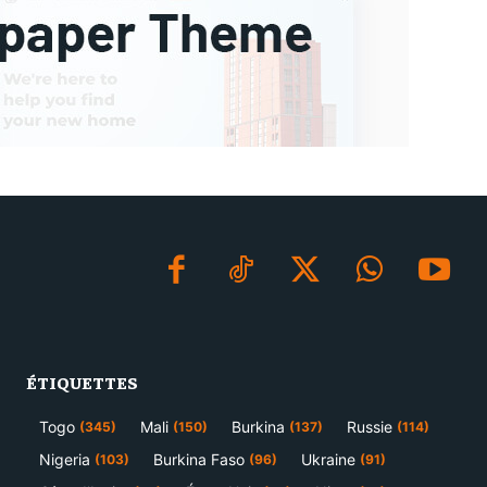
ÉTIQUETTES
Togo
Mali
Burkina
Russie
(345)
(150)
(137)
(114)
Nigeria
Burkina Faso
Ukraine
(103)
(96)
(91)