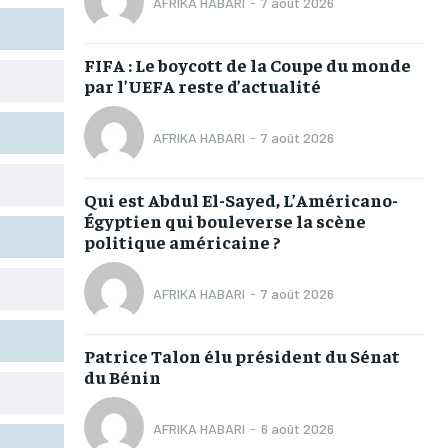
AFRIKA HABARI
-
7 août 2026
TOGOREGARD
TOGOREGARD
TOGOREGARD
TOGOREGARD
LOMEBOUGEINFO
LOMEBOUGEINFO
LOMEBOUGEINFO
LOMEBOUGEINFO
FIFA : Le boycott de la Coupe du monde
par l’UEFA reste d’actualité
NOUVELLE D’AFRIQUE
NOUVELLE D’AFRIQUE
NOUVELLE D’AFRIQUE
NOUVELLE D’AFRIQUE
LEDEFENSEURINFO
LEDEFENSEURINFO
LEDEFENSEURINFO
LEDEFENSEURINFO
AFRIKA HABARI
-
7 août 2026
228FOOT
228FOOT
228FOOT
228FOOT
Qui est Abdul El-Sayed, L’Américano-
ACTU LOMÉ
ACTU LOMÉ
ACTU LOMÉ
ACTU LOMÉ
Égyptien qui bouleverse la scène
politique américaine ?
AFRIKA HABARI
-
7 août 2026
1-MONTH
1-MONTH
Patrice Talon élu président du Sénat
du Bénin
/ month
/ month
eeing to this tier, you are billed
eeing to this tier, you are billed
onth after the first one until you
onth after the first one until you
ut of the monthly subscription.
ut of the monthly subscription.
AFRIKA HABARI
-
6 août 2026