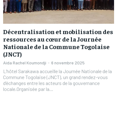
Décentralisation et mobilisation des
ressources au cœur de la Journée
Nationale de la Commune Togolaise
(JNCT)
Aida Rachel Koumondji
-
6 novembre 2025
L’hôtel Sarakawa accueille la Journée Nationale de la
Commune Togolaise (JNCT), un grand rendez-vous
d’échanges entre les acteurs de la gouvernance
locale.Organisée par la...
FOREVER
FOREVER
/ forever
/ forever
Sign up with just an email addres
Sign up with just an email addres
get access to this tier instan
get access to this tier instan