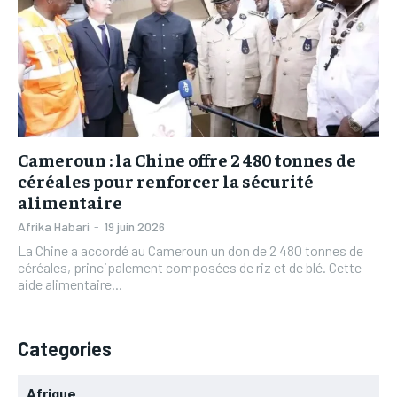
L’INTEGRAL
L’INTEGRAL
TOGOREGARD
TOGOREGARD
TOGOREGARD
TOGOREGARD
LOMEBOUGEINFO
LOMEBOUGEINFO
LOMEBOUGEINFO
LOMEBOUGEINFO
NOUVELLE D’AFRIQUE
NOUVELLE D’AFRIQUE
NOUVELLE D’AFRIQUE
NOUVELLE D’AFRIQUE
LEDEFENSEURINFO
LEDEFENSEURINFO
LEDEFENSEURINFO
LEDEFENSEURINFO
Cameroun : la Chine offre 2 480 tonnes de
228FOOT
228FOOT
228FOOT
228FOOT
céréales pour renforcer la sécurité
ACTU LOMÉ
ACTU LOMÉ
alimentaire
ACTU LOMÉ
ACTU LOMÉ
Afrika Habari
-
19 juin 2026
La Chine a accordé au Cameroun un don de 2 480 tonnes de
céréales, principalement composées de riz et de blé. Cette
aide alimentaire...
Categories
Afrique