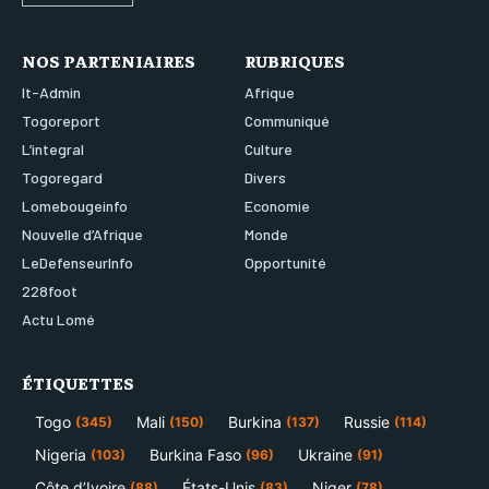
NOS PARTENIAIRES
RUBRIQUES
It-Admin
Afrique
Togoreport
Communiqué
L’integral
Culture
Togoregard
Divers
Lomebougeinfo
Economie
Nouvelle d’Afrique
Monde
LeDefenseurInfo
Opportunité
228foot
Actu Lomé
ÉTIQUETTES
Togo
Mali
Burkina
Russie
(345)
(150)
(137)
(114)
Nigeria
Burkina Faso
Ukraine
(103)
(96)
(91)
Côte d’Ivoire
États-Unis
Niger
(88)
(83)
(78)