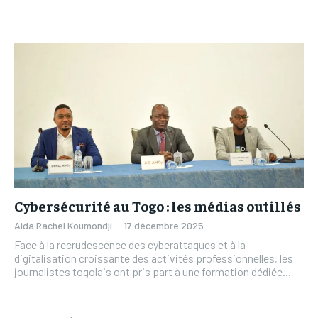
L’INTEGRAL
L’INTEGRAL
TOGOREGARD
TOGOREGARD
TOGOREGARD
TOGOREGARD
LOMEBOUGEINFO
LOMEBOUGEINFO
LOMEBOUGEINFO
LOMEBOUGEINFO
NOUVELLE D’AFRIQUE
NOUVELLE D’AFRIQUE
NOUVELLE D’AFRIQUE
NOUVELLE D’AFRIQUE
LEDEFENSEURINFO
LEDEFENSEURINFO
LEDEFENSEURINFO
LEDEFENSEURINFO
228FOOT
228FOOT
228FOOT
228FOOT
ACTU LOMÉ
ACTU LOMÉ
ACTU LOMÉ
ACTU LOMÉ
Cybersécurité au Togo : les médias outillés
Aida Rachel Koumondji
-
17 décembre 2025
Face à la recrudescence des cyberattaques et à la
digitalisation croissante des activités professionnelles, les
journalistes togolais ont pris part à une formation dédiée...