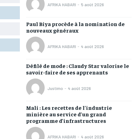
AFRIKA HABARI
-
5 août 2026
TOGOREGARD
TOGOREGARD
TOGOREGARD
TOGOREGARD
LOMEBOUGEINFO
LOMEBOUGEINFO
LOMEBOUGEINFO
LOMEBOUGEINFO
Paul Biya procède à la nomination de
NOUVELLE D’AFRIQUE
NOUVELLE D’AFRIQUE
NOUVELLE D’AFRIQUE
NOUVELLE D’AFRIQUE
nouveaux généraux
LEDEFENSEURINFO
LEDEFENSEURINFO
LEDEFENSEURINFO
LEDEFENSEURINFO
AFRIKA HABARI
-
4 août 2026
228FOOT
228FOOT
228FOOT
228FOOT
ACTU LOMÉ
ACTU LOMÉ
ACTU LOMÉ
ACTU LOMÉ
Défilé de mode : Claudy Star valorise le
savoir-faire de ses apprenants
Justimo
-
4 août 2026
Mali : Les recettes de l’industrie
1-MONTH
1-MONTH
minière au service d’un grand
/ month
/ month
programme d’infrastructures
eeing to this tier, you are billed
eeing to this tier, you are billed
onth after the first one until you
onth after the first one until you
ut of the monthly subscription.
ut of the monthly subscription.
AFRIKA HABARI
-
4 août 2026