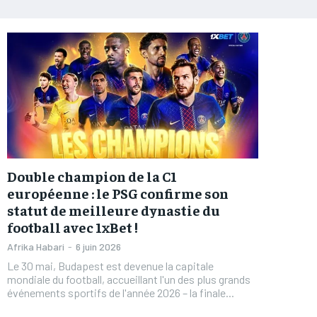
Double champion de la C1
européenne : le PSG confirme son
statut de meilleure dynastie du
football avec 1xBet !
Afrika Habari
-
6 juin 2026
Le 30 mai, Budapest est devenue la capitale
mondiale du football, accueillant l'un des plus grands
événements sportifs de l'année 2026 – la finale...