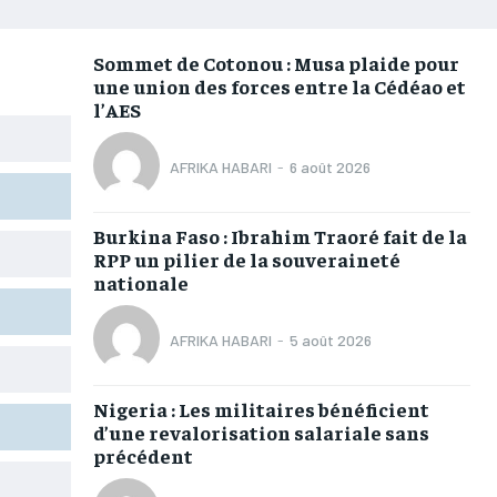
AFRIQUE
AFRIQUE
AFRIQUE
AFRIQUE
COMMUNIQUÉ
COMMUNIQUÉ
COMMUNIQUÉ
COMMUNIQUÉ
Sommet de Cotonou : Musa plaide pour
une union des forces entre la Cédéao et
CULTURE
CULTURE
CULTURE
CULTURE
l’AES
DIVERS
DIVERS
DIVERS
DIVERS
AFRIKA HABARI
-
6 août 2026
ECONOMIE
ECONOMIE
ECONOMIE
ECONOMIE
MONDE
MONDE
MONDE
MONDE
Burkina Faso : Ibrahim Traoré fait de la
RPP un pilier de la souveraineté
OPPORTUNITÉ
OPPORTUNITÉ
OPPORTUNITÉ
OPPORTUNITÉ
nationale
PARTENAIRES
PARTENAIRES
PARTENAIRES
PARTENAIRES
AFRIKA HABARI
-
5 août 2026
IT-ADMIN
IT-ADMIN
IT-ADMIN
IT-ADMIN
Nigeria : Les militaires bénéficient
d’une revalorisation salariale sans
TOGOREPORT
TOGOREPORT
TOGOREPORT
TOGOREPORT
précédent
L’INTEGRAL
L’INTEGRAL
L’INTEGRAL
L’INTEGRAL