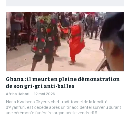
L’INTEGRAL
L’INTEGRAL
TOGOREGARD
TOGOREGARD
TOGOREGARD
TOGOREGARD
LOMEBOUGEINFO
LOMEBOUGEINFO
LOMEBOUGEINFO
LOMEBOUGEINFO
NOUVELLE D’AFRIQUE
NOUVELLE D’AFRIQUE
NOUVELLE D’AFRIQUE
NOUVELLE D’AFRIQUE
LEDEFENSEURINFO
LEDEFENSEURINFO
LEDEFENSEURINFO
LEDEFENSEURINFO
228FOOT
228FOOT
228FOOT
228FOOT
ACTU LOMÉ
ACTU LOMÉ
ACTU LOMÉ
ACTU LOMÉ
Ghana : il meurt en pleine démonstration
de son gri-gri anti-balles
Afrika Habari
-
12 mai 2026
Nana Kwabena Okyere, chef traditionnel de la localité
d'Ayanfuri, est décédé après un tir accidentel survenu durant
une cérémonie funéraire organisée le vendredi 9...