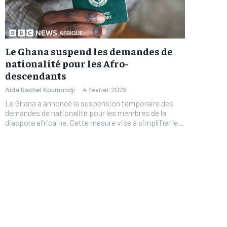
Le Ghana suspend les demandes de
nationalité pour les Afro-
descendants
Aida Rachel Koumondji
-
4 février 2026
Le Ghana a annoncé la suspension temporaire des
demandes de nationalité pour les membres de la
diaspora africaine. Cette mesure vise à simplifier le...
FOREVER
FOREVER
/ forever
/ forever
Sign up with just an email addres
Sign up with just an email addres
get access to this tier instan
get access to this tier instan