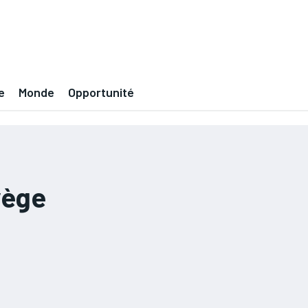
e
Monde
Opportunité
vège