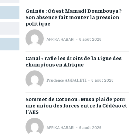
TOGOREGARD
TOGOREGARD
TOGOREGARD
TOGOREGARD
Guinée : Où est Mamadi Doumbouya ?
LOMEBOUGEINFO
LOMEBOUGEINFO
LOMEBOUGEINFO
LOMEBOUGEINFO
Son absence fait monter la pression
politique
NOUVELLE D’AFRIQUE
NOUVELLE D’AFRIQUE
NOUVELLE D’AFRIQUE
NOUVELLE D’AFRIQUE
LEDEFENSEURINFO
LEDEFENSEURINFO
LEDEFENSEURINFO
LEDEFENSEURINFO
AFRIKA HABARI
-
6 août 2026
228FOOT
228FOOT
228FOOT
228FOOT
Canal+ rafle les droits de la Ligue des
ACTU LOMÉ
ACTU LOMÉ
ACTU LOMÉ
ACTU LOMÉ
champions en Afrique
𝐏𝐫𝐮𝐝𝐞𝐧𝐜𝐞 𝐀𝐆𝐁𝐀𝐋𝐄𝐓𝐈
-
6 août 2026
Sommet de Cotonou : Musa plaide pour
1-MONTH
1-MONTH
une union des forces entre la Cédéao et
l’AES
/ month
/ month
eeing to this tier, you are billed
eeing to this tier, you are billed
onth after the first one until you
onth after the first one until you
AFRIKA HABARI
-
6 août 2026
ut of the monthly subscription.
ut of the monthly subscription.