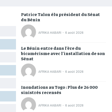
AFRIQUE
AFRIQUE
AFRIQUE
AFRIQUE
COMMUNIQUÉ
COMMUNIQUÉ
COMMUNIQUÉ
COMMUNIQUÉ
Patrice Talon élu président du Sénat
du Bénin
CULTURE
CULTURE
CULTURE
CULTURE
DIVERS
DIVERS
DIVERS
DIVERS
AFRIKA HABARI
-
6 août 2026
ECONOMIE
ECONOMIE
ECONOMIE
ECONOMIE
Le Bénin entre dans l’ère du
MONDE
MONDE
MONDE
MONDE
bicamérisme avec l’installation de son
Sénat
OPPORTUNITÉ
OPPORTUNITÉ
OPPORTUNITÉ
OPPORTUNITÉ
AFRIKA HABARI
-
6 août 2026
PARTENAIRES
PARTENAIRES
PARTENAIRES
PARTENAIRES
Inondations au Togo : Plus de 26 000
IT-ADMIN
IT-ADMIN
IT-ADMIN
IT-ADMIN
sinistrés recensés
TOGOREPORT
TOGOREPORT
TOGOREPORT
TOGOREPORT
AFRIKA HABARI
-
6 août 2026
L’INTEGRAL
L’INTEGRAL
L’INTEGRAL
L’INTEGRAL