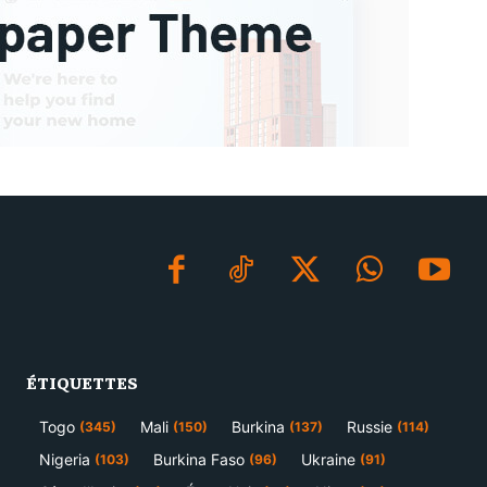
ÉTIQUETTES
Togo
Mali
Burkina
Russie
(345)
(150)
(137)
(114)
Nigeria
Burkina Faso
Ukraine
(103)
(96)
(91)