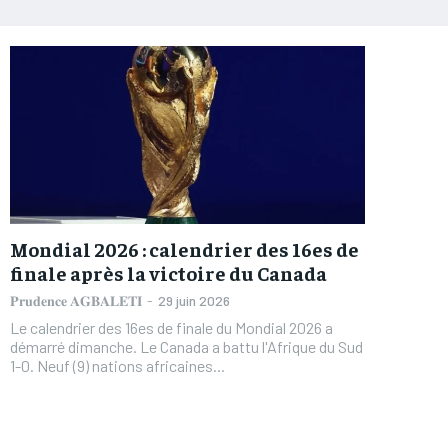
Mondial 2026 : calendrier des 16es de
finale après la victoire du Canada
𝐏𝐫𝐮𝐝𝐞𝐧𝐜𝐞 𝐀𝐆𝐁𝐀𝐋𝐄𝐓𝐈
-
29 juin 2026
Le calendrier des 16es de finale du Mondial 2026 a
démarré dimanche. Le Canada a battu l'Afrique du Sud
1-0. Neuf (9) nations africaines...