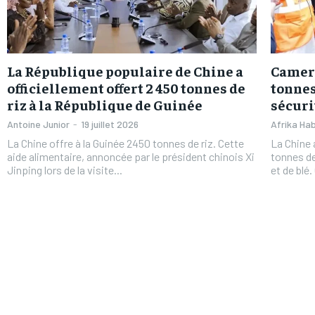
La République populaire de Chine a
Camero
officiellement offert 2 450 tonnes de
tonnes
riz à la République de Guinée
sécuri
Antoine Junior
-
19 juillet 2026
Afrika Hab
La Chine offre à la Guinée 2450 tonnes de riz. Cette
La Chine
aide alimentaire, annoncée par le président chinois Xi
tonnes d
Jinping lors de la visite...
et de blé.
FOREVER
FOREVER
/ forever
/ forever
Sign up with just an email addres
Sign up with just an email addres
get access to this tier instan
get access to this tier instan