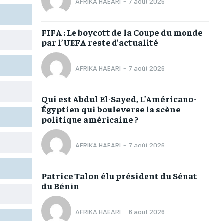
AFRIKA HABARI
-
7 août 2026
TOGOREGARD
TOGOREGARD
TOGOREGARD
TOGOREGARD
LOMEBOUGEINFO
LOMEBOUGEINFO
LOMEBOUGEINFO
LOMEBOUGEINFO
FIFA : Le boycott de la Coupe du monde
par l’UEFA reste d’actualité
NOUVELLE D’AFRIQUE
NOUVELLE D’AFRIQUE
NOUVELLE D’AFRIQUE
NOUVELLE D’AFRIQUE
LEDEFENSEURINFO
LEDEFENSEURINFO
LEDEFENSEURINFO
LEDEFENSEURINFO
AFRIKA HABARI
-
7 août 2026
228FOOT
228FOOT
228FOOT
228FOOT
Qui est Abdul El-Sayed, L’Américano-
ACTU LOMÉ
ACTU LOMÉ
ACTU LOMÉ
ACTU LOMÉ
Égyptien qui bouleverse la scène
politique américaine ?
AFRIKA HABARI
-
7 août 2026
1-MONTH
1-MONTH
Patrice Talon élu président du Sénat
du Bénin
/ month
/ month
eeing to this tier, you are billed
eeing to this tier, you are billed
onth after the first one until you
onth after the first one until you
ut of the monthly subscription.
ut of the monthly subscription.
AFRIKA HABARI
-
6 août 2026