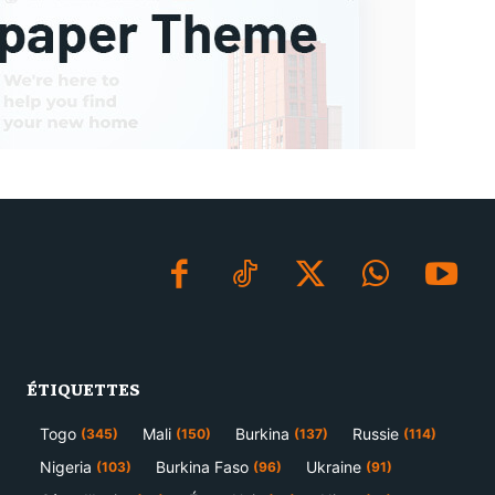
ÉTIQUETTES
Togo
Mali
Burkina
Russie
(345)
(150)
(137)
(114)
Nigeria
Burkina Faso
Ukraine
(103)
(96)
(91)