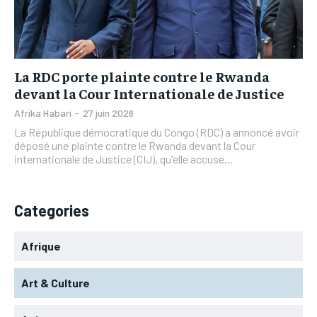
L’INTEGRAL
L’INTEGRAL
TOGOREGARD
TOGOREGARD
TOGOREGARD
TOGOREGARD
LOMEBOUGEINFO
LOMEBOUGEINFO
LOMEBOUGEINFO
LOMEBOUGEINFO
NOUVELLE D’AFRIQUE
NOUVELLE D’AFRIQUE
La RDC porte plainte contre le Rwanda
NOUVELLE D’AFRIQUE
NOUVELLE D’AFRIQUE
devant la Cour Internationale de Justice
LEDEFENSEURINFO
LEDEFENSEURINFO
LEDEFENSEURINFO
LEDEFENSEURINFO
Afrika Habari
-
27 juin 2026
228FOOT
228FOOT
La République démocratique du Congo (RDC) a annoncé avoir
228FOOT
228FOOT
déposé une plainte contre le Rwanda devant la Cour
ACTU LOMÉ
ACTU LOMÉ
internationale de Justice (CIJ), qu'elle accuse...
ACTU LOMÉ
ACTU LOMÉ
Categories
Afrique
Art & Culture