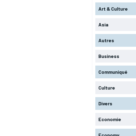
Art & Culture
Asia
Autres
Business
Communiqué
Culture
RECOMMENDED
RECOMMENDED
Divers
1-YEAR
1-YEAR
/ year
/ year
By agr
By agr
Economie
s and you
s and you
every m
every m
tly.
tly.
Pay now and you get access to exclusive
Pay now and you get access to exclusive
opt o
opt o
news and articles for a whole year.
news and articles for a whole year.
Economy