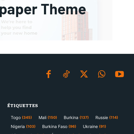
ÉTIQUETTES
Togo
Mali
Burkina
Russie
(345)
(150)
(137)
(114)
Nigeria
Burkina Faso
Ukraine
(103)
(96)
(91)