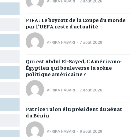
AFRIKA HABARI
-
7 août 2026
TOGOREGARD
TOGOREGARD
TOGOREGARD
TOGOREGARD
LOMEBOUGEINFO
LOMEBOUGEINFO
LOMEBOUGEINFO
LOMEBOUGEINFO
FIFA : Le boycott de la Coupe du monde
par l’UEFA reste d’actualité
NOUVELLE D’AFRIQUE
NOUVELLE D’AFRIQUE
NOUVELLE D’AFRIQUE
NOUVELLE D’AFRIQUE
LEDEFENSEURINFO
LEDEFENSEURINFO
LEDEFENSEURINFO
LEDEFENSEURINFO
AFRIKA HABARI
-
7 août 2026
228FOOT
228FOOT
228FOOT
228FOOT
Qui est Abdul El-Sayed, L’Américano-
ACTU LOMÉ
ACTU LOMÉ
ACTU LOMÉ
ACTU LOMÉ
Égyptien qui bouleverse la scène
politique américaine ?
AFRIKA HABARI
-
7 août 2026
1-MONTH
1-MONTH
Patrice Talon élu président du Sénat
du Bénin
/ month
/ month
eeing to this tier, you are billed
eeing to this tier, you are billed
onth after the first one until you
onth after the first one until you
ut of the monthly subscription.
ut of the monthly subscription.
AFRIKA HABARI
-
6 août 2026