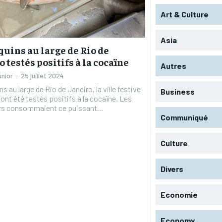
Art & Culture
Asia
quins au large de Rio de
o testés positifs à la cocaïne
Autres
unior
-
25 juillet 2024
s au large de Rio de Janeiro, la ville festive
Business
 ont été testés positifs à la cocaïne. Les
rs consommaient ce puissant...
Communiqué
Culture
RECOMMENDED
RECOMMENDED
Divers
1-YEAR
1-YEAR
Economie
/ year
/ year
By agr
By agr
s and you
s and you
every m
every m
tly.
tly.
Pay now and you get access to exclusive
Pay now and you get access to exclusive
opt o
opt o
news and articles for a whole year.
news and articles for a whole year.
Economy