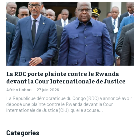
L’INTEGRAL
L’INTEGRAL
TOGOREGARD
TOGOREGARD
TOGOREGARD
TOGOREGARD
LOMEBOUGEINFO
LOMEBOUGEINFO
LOMEBOUGEINFO
LOMEBOUGEINFO
NOUVELLE D’AFRIQUE
NOUVELLE D’AFRIQUE
NOUVELLE D’AFRIQUE
NOUVELLE D’AFRIQUE
LEDEFENSEURINFO
LEDEFENSEURINFO
LEDEFENSEURINFO
LEDEFENSEURINFO
228FOOT
228FOOT
228FOOT
228FOOT
ACTU LOMÉ
ACTU LOMÉ
La RDC porte plainte contre le Rwanda
ACTU LOMÉ
ACTU LOMÉ
devant la Cour Internationale de Justice
Afrika Habari
-
27 juin 2026
La République démocratique du Congo (RDC) a annoncé avoir
déposé une plainte contre le Rwanda devant la Cour
internationale de Justice (CIJ), qu'elle accuse...
Categories