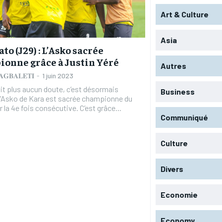
Art & Culture
Asia
to (J29) : L’Asko sacrée
onne grâce à Justin Yéré
Autres
 𝐀𝐆𝐁𝐀𝐋𝐄𝐓𝐈
-
1 juin 2023
ait plus aucun doute, c’est désormais
Business
 L’Asko de Kara est sacrée championne du
 la 4e fois consécutive. C’est grâce...
Communiqué
Culture
RECOMMENDED
RECOMMENDED
Divers
1-YEAR
1-YEAR
Economie
/ year
/ year
By agr
By agr
s and you
s and you
every m
every m
tly.
tly.
Pay now and you get access to exclusive
Pay now and you get access to exclusive
opt o
opt o
news and articles for a whole year.
news and articles for a whole year.
Economy