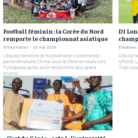
Football féminin : la Corée du Nord
D1 Lona
remporte le championnat asiatique
champi
Afrika Habari
-
25 mai 2026
𝐏𝐫𝐮𝐝𝐞𝐧𝐜
L'équipe féminine de football nord-coréenne est
Cela ne f
partie dimanche 24 mai pour la Chine en route vers
officiel.
Pyongyang après avoir remporté le plus grand
Togo pour
tournoi...
FOREVER
FOREVER
/ forever
/ forever
Sign up with just an email addres
Sign up with just an email addres
get access to this tier instan
get access to this tier instan
« C’est du Génie » acte 1 : l’université