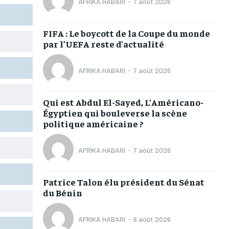
AFRIKA HABARI
-
7 août 2026
TOGOREGARD
TOGOREGARD
TOGOREGARD
TOGOREGARD
LOMEBOUGEINFO
LOMEBOUGEINFO
LOMEBOUGEINFO
LOMEBOUGEINFO
FIFA : Le boycott de la Coupe du monde
par l’UEFA reste d’actualité
NOUVELLE D’AFRIQUE
NOUVELLE D’AFRIQUE
NOUVELLE D’AFRIQUE
NOUVELLE D’AFRIQUE
LEDEFENSEURINFO
LEDEFENSEURINFO
LEDEFENSEURINFO
LEDEFENSEURINFO
AFRIKA HABARI
-
7 août 2026
228FOOT
228FOOT
228FOOT
228FOOT
Qui est Abdul El-Sayed, L’Américano-
ACTU LOMÉ
ACTU LOMÉ
ACTU LOMÉ
ACTU LOMÉ
Égyptien qui bouleverse la scène
politique américaine ?
AFRIKA HABARI
-
7 août 2026
1-MONTH
1-MONTH
Patrice Talon élu président du Sénat
du Bénin
/ month
/ month
eeing to this tier, you are billed
eeing to this tier, you are billed
onth after the first one until you
onth after the first one until you
ut of the monthly subscription.
ut of the monthly subscription.
AFRIKA HABARI
-
6 août 2026