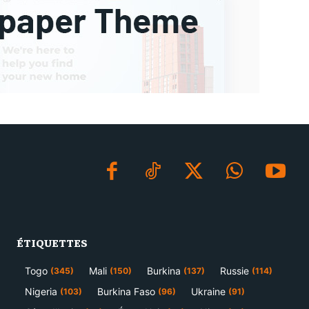
ÉTIQUETTES
Togo
Mali
Burkina
Russie
(345)
(150)
(137)
(114)
Nigeria
Burkina Faso
Ukraine
(103)
(96)
(91)