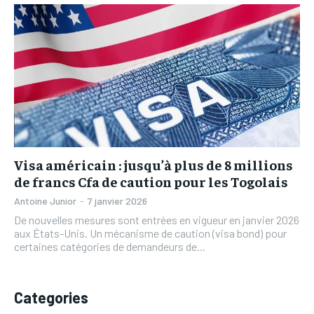
L’INTEGRAL
L’INTEGRAL
TOGOREGARD
TOGOREGARD
TOGOREGARD
TOGOREGARD
LOMEBOUGEINFO
LOMEBOUGEINFO
LOMEBOUGEINFO
LOMEBOUGEINFO
NOUVELLE D’AFRIQUE
NOUVELLE D’AFRIQUE
NOUVELLE D’AFRIQUE
NOUVELLE D’AFRIQUE
LEDEFENSEURINFO
LEDEFENSEURINFO
LEDEFENSEURINFO
LEDEFENSEURINFO
228FOOT
228FOOT
228FOOT
228FOOT
ACTU LOMÉ
ACTU LOMÉ
Visa américain : jusqu’à plus de 8 millions
ACTU LOMÉ
ACTU LOMÉ
de francs Cfa de caution pour les Togolais
Antoine Junior
-
7 janvier 2026
De nouvelles mesures sont entrées en vigueur en janvier 2026
aux États-Unis. Un mécanisme de caution (visa bond) pour
certaines catégories de demandeurs de...
Categories