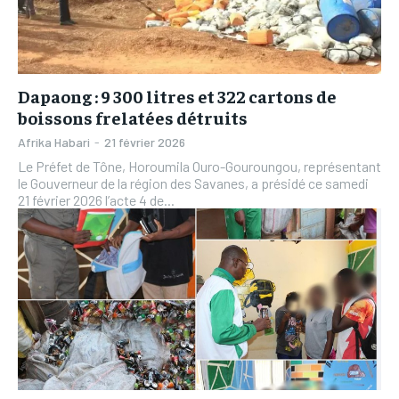
L’INTEGRAL
L’INTEGRAL
TOGOREGARD
TOGOREGARD
TOGOREGARD
TOGOREGARD
LOMEBOUGEINFO
LOMEBOUGEINFO
LOMEBOUGEINFO
LOMEBOUGEINFO
Dapaong : 9 300 litres et 322 cartons de
NOUVELLE D’AFRIQUE
NOUVELLE D’AFRIQUE
boissons frelatées détruits
NOUVELLE D’AFRIQUE
NOUVELLE D’AFRIQUE
LEDEFENSEURINFO
LEDEFENSEURINFO
Afrika Habari
-
21 février 2026
LEDEFENSEURINFO
LEDEFENSEURINFO
228FOOT
228FOOT
Le Préfet de Tône, Horoumila Ouro-Gouroungou, représentant
228FOOT
228FOOT
le Gouverneur de la région des Savanes, a présidé ce samedi
ACTU LOMÉ
ACTU LOMÉ
21 février 2026 l’acte 4 de...
ACTU LOMÉ
ACTU LOMÉ