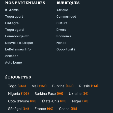
NOS PARTENIAIRES
RUBRIQUES
It-Admin
Afrique
Togoreport
Communiqué
L’integral
Culture
Togoregard
Divers
Lomebougeinfo
Economie
Nouvelle d’Afrique
Monde
LeDefenseurInfo
Opportunité
228foot
Actu Lomé
ÉTIQUETTES
Togo
Mali
Burkina
Russie
(346)
(151)
(138)
(114)
Nigeria
Burkina Faso
Ukraine
(103)
(96)
(91)
Côte d’Ivoire
États-Unis
Niger
(88)
(83)
(78)
Sénégal
France
Ghana
(64)
(60)
(58)