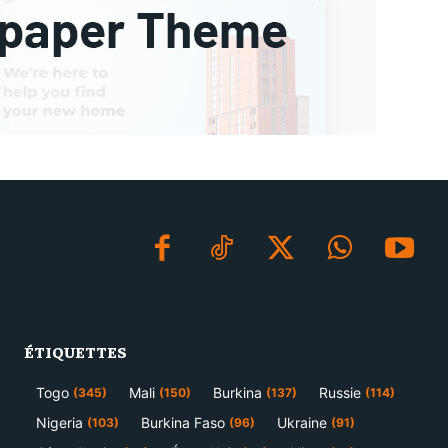
ÉTIQUETTES
Togo
Mali
Burkina
Russie
(345)
(150)
(137)
(114)
Nigeria
Burkina Faso
Ukraine
(103)
(96)
(91)