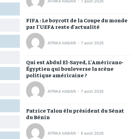
AFRIKA HABARI
-
7 août 2026
TOGOREGARD
TOGOREGARD
TOGOREGARD
TOGOREGARD
LOMEBOUGEINFO
LOMEBOUGEINFO
LOMEBOUGEINFO
LOMEBOUGEINFO
FIFA : Le boycott de la Coupe du monde
par l’UEFA reste d’actualité
NOUVELLE D’AFRIQUE
NOUVELLE D’AFRIQUE
NOUVELLE D’AFRIQUE
NOUVELLE D’AFRIQUE
LEDEFENSEURINFO
LEDEFENSEURINFO
LEDEFENSEURINFO
LEDEFENSEURINFO
AFRIKA HABARI
-
7 août 2026
228FOOT
228FOOT
228FOOT
228FOOT
Qui est Abdul El-Sayed, L’Américano-
ACTU LOMÉ
ACTU LOMÉ
ACTU LOMÉ
ACTU LOMÉ
Égyptien qui bouleverse la scène
politique américaine ?
AFRIKA HABARI
-
7 août 2026
1-MONTH
1-MONTH
Patrice Talon élu président du Sénat
du Bénin
/ month
/ month
eeing to this tier, you are billed
eeing to this tier, you are billed
onth after the first one until you
onth after the first one until you
ut of the monthly subscription.
ut of the monthly subscription.
AFRIKA HABARI
-
6 août 2026