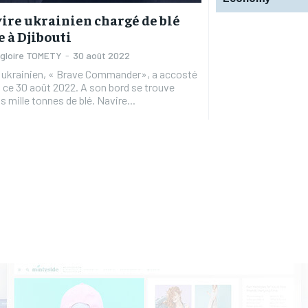
ire ukrainien chargé de blé
e à Djibouti
agloire TOMETY
-
30 août 2022
e ukrainien, « Brave Commander», a accosté
i ce 30 août 2022. A son bord se trouve
vingt-trois mille tonnes de blé. Navire...