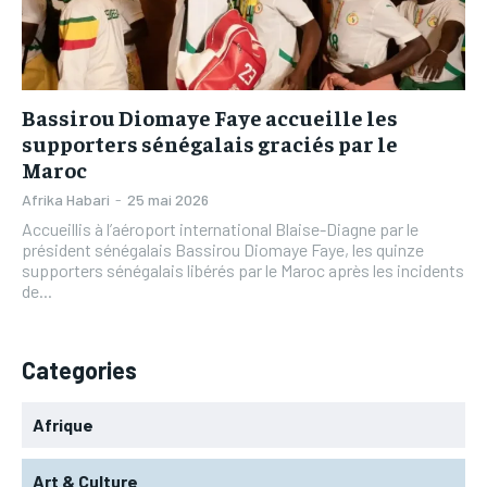
L’INTEGRAL
L’INTEGRAL
TOGOREGARD
TOGOREGARD
TOGOREGARD
TOGOREGARD
LOMEBOUGEINFO
LOMEBOUGEINFO
LOMEBOUGEINFO
LOMEBOUGEINFO
NOUVELLE D’AFRIQUE
NOUVELLE D’AFRIQUE
Bassirou Diomaye Faye accueille les
NOUVELLE D’AFRIQUE
NOUVELLE D’AFRIQUE
supporters sénégalais graciés par le
LEDEFENSEURINFO
LEDEFENSEURINFO
Maroc
LEDEFENSEURINFO
LEDEFENSEURINFO
228FOOT
228FOOT
Afrika Habari
-
25 mai 2026
228FOOT
228FOOT
Accueillis à l’aéroport international Blaise-Diagne par le
ACTU LOMÉ
ACTU LOMÉ
président sénégalais Bassirou Diomaye Faye, les quinze
ACTU LOMÉ
ACTU LOMÉ
supporters sénégalais libérés par le Maroc après les incidents
de...
Categories
Afrique
Art & Culture