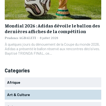
L’INTEGRAL
L’INTEGRAL
TOGOREGARD
TOGOREGARD
TOGOREGARD
TOGOREGARD
LOMEBOUGEINFO
LOMEBOUGEINFO
LOMEBOUGEINFO
LOMEBOUGEINFO
NOUVELLE D’AFRIQUE
NOUVELLE D’AFRIQUE
Mondial 2026 : Adidas dévoile le ballon des
NOUVELLE D’AFRIQUE
NOUVELLE D’AFRIQUE
dernières affiches de la compétition
LEDEFENSEURINFO
LEDEFENSEURINFO
LEDEFENSEURINFO
LEDEFENSEURINFO
𝐏𝐫𝐮𝐝𝐞𝐧𝐜𝐞 𝐀𝐆𝐁𝐀𝐋𝐄𝐓𝐈
-
8 juillet 2026
228FOOT
228FOOT
À quelques jours du dénouement de la Coupe du monde 2026,
228FOOT
228FOOT
Adidas a présenté le ballon réservé aux rencontres décisives.
ACTU LOMÉ
ACTU LOMÉ
Baptisé TRIONDA FINAL, ce...
ACTU LOMÉ
ACTU LOMÉ
Categories
Afrique
Art & Culture