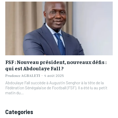
L’INTEGRAL
L’INTEGRAL
TOGOREGARD
TOGOREGARD
TOGOREGARD
TOGOREGARD
LOMEBOUGEINFO
LOMEBOUGEINFO
LOMEBOUGEINFO
LOMEBOUGEINFO
NOUVELLE D’AFRIQUE
NOUVELLE D’AFRIQUE
NOUVELLE D’AFRIQUE
NOUVELLE D’AFRIQUE
LEDEFENSEURINFO
LEDEFENSEURINFO
LEDEFENSEURINFO
LEDEFENSEURINFO
228FOOT
228FOOT
228FOOT
228FOOT
ACTU LOMÉ
ACTU LOMÉ
FSF : Nouveau président, nouveaux défis :
ACTU LOMÉ
ACTU LOMÉ
qui est Abdoulaye Fall ?
𝐏𝐫𝐮𝐝𝐞𝐧𝐜𝐞 𝐀𝐆𝐁𝐀𝐋𝐄𝐓𝐈
-
4 août 2025
Abdoulaye Fall succède à Augustin Senghor à la tête de la
Fédération Sénégalaise de Football (FSF). Il a été lu au petit
matin du...
Categories