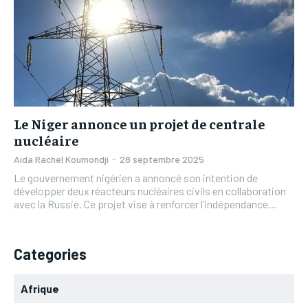
L’INTEGRAL
L’INTEGRAL
TOGOREGARD
TOGOREGARD
TOGOREGARD
TOGOREGARD
LOMEBOUGEINFO
LOMEBOUGEINFO
LOMEBOUGEINFO
LOMEBOUGEINFO
NOUVELLE D’AFRIQUE
NOUVELLE D’AFRIQUE
NOUVELLE D’AFRIQUE
NOUVELLE D’AFRIQUE
LEDEFENSEURINFO
LEDEFENSEURINFO
LEDEFENSEURINFO
LEDEFENSEURINFO
Le Niger annonce un projet de centrale
228FOOT
228FOOT
228FOOT
228FOOT
nucléaire
ACTU LOMÉ
ACTU LOMÉ
Aida Rachel Koumondji
-
28 septembre 2025
ACTU LOMÉ
ACTU LOMÉ
Le gouvernement nigérien a annoncé son intention de
développer deux réacteurs nucléaires civils en collaboration
avec la Russie. Ce projet vise à renforcer l’indépendance...
Categories
Afrique