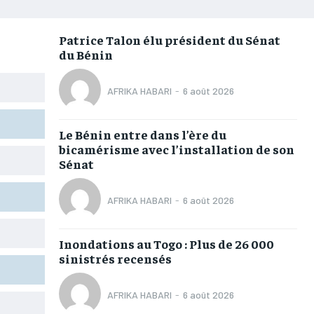
AFRIQUE
AFRIQUE
AFRIQUE
AFRIQUE
COMMUNIQUÉ
COMMUNIQUÉ
COMMUNIQUÉ
COMMUNIQUÉ
Patrice Talon élu président du Sénat
du Bénin
CULTURE
CULTURE
CULTURE
CULTURE
DIVERS
DIVERS
DIVERS
DIVERS
AFRIKA HABARI
-
6 août 2026
ECONOMIE
ECONOMIE
ECONOMIE
ECONOMIE
Le Bénin entre dans l’ère du
MONDE
MONDE
MONDE
MONDE
bicamérisme avec l’installation de son
Sénat
OPPORTUNITÉ
OPPORTUNITÉ
OPPORTUNITÉ
OPPORTUNITÉ
AFRIKA HABARI
-
6 août 2026
PARTENAIRES
PARTENAIRES
PARTENAIRES
PARTENAIRES
Inondations au Togo : Plus de 26 000
IT-ADMIN
IT-ADMIN
IT-ADMIN
IT-ADMIN
sinistrés recensés
TOGOREPORT
TOGOREPORT
TOGOREPORT
TOGOREPORT
AFRIKA HABARI
-
6 août 2026
L’INTEGRAL
L’INTEGRAL
L’INTEGRAL
L’INTEGRAL