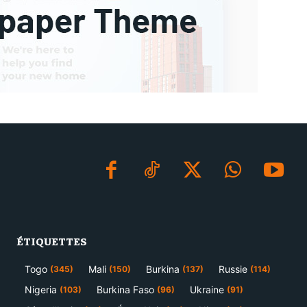
ÉTIQUETTES
Togo
Mali
Burkina
Russie
(345)
(150)
(137)
(114)
Nigeria
Burkina Faso
Ukraine
(103)
(96)
(91)