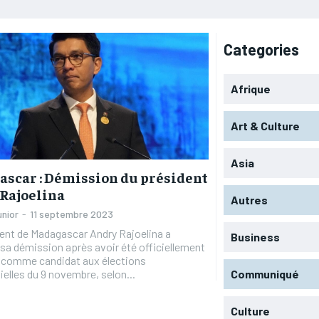
Categories
Afrique
Art & Culture
Asia
scar : Démission du président
Rajoelina
Autres
unior
-
11 septembre 2023
ent de Madagascar Andry Rajoelina a
Business
sa démission après avoir été officiellement
 comme candidat aux élections
ielles du 9 novembre, selon...
Communiqué
Culture