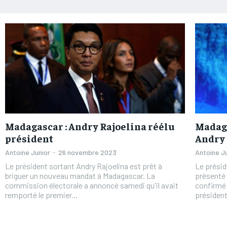
Madagascar : Andry Rajoelina réélu
Madaga
président
Andry 
Antoine Junior
-
26 novembre 2023
Antoine J
Le président sortant Andry Rajoelina est prêt à
Le présid
briguer un nouveau mandat à Madagascar. La
présenté 
commission électorale a annoncé samedi qu'il avait
confirmé
remporté le premier...
président