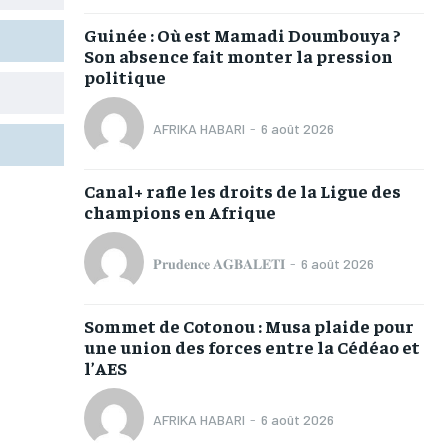
TOGOREGARD
TOGOREGARD
TOGOREGARD
TOGOREGARD
Guinée : Où est Mamadi Doumbouya ?
LOMEBOUGEINFO
LOMEBOUGEINFO
LOMEBOUGEINFO
LOMEBOUGEINFO
Son absence fait monter la pression
politique
NOUVELLE D’AFRIQUE
NOUVELLE D’AFRIQUE
NOUVELLE D’AFRIQUE
NOUVELLE D’AFRIQUE
LEDEFENSEURINFO
LEDEFENSEURINFO
LEDEFENSEURINFO
LEDEFENSEURINFO
AFRIKA HABARI
-
6 août 2026
228FOOT
228FOOT
228FOOT
228FOOT
Canal+ rafle les droits de la Ligue des
ACTU LOMÉ
ACTU LOMÉ
ACTU LOMÉ
ACTU LOMÉ
champions en Afrique
𝐏𝐫𝐮𝐝𝐞𝐧𝐜𝐞 𝐀𝐆𝐁𝐀𝐋𝐄𝐓𝐈
-
6 août 2026
Sommet de Cotonou : Musa plaide pour
1-MONTH
1-MONTH
une union des forces entre la Cédéao et
l’AES
/ month
/ month
eeing to this tier, you are billed
eeing to this tier, you are billed
onth after the first one until you
onth after the first one until you
AFRIKA HABARI
-
6 août 2026
ut of the monthly subscription.
ut of the monthly subscription.