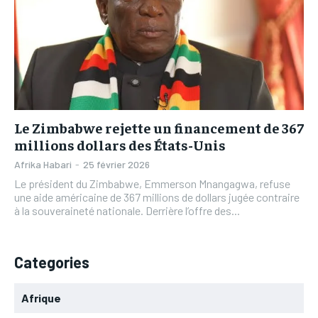
L’INTEGRAL
L’INTEGRAL
TOGOREGARD
TOGOREGARD
TOGOREGARD
TOGOREGARD
LOMEBOUGEINFO
LOMEBOUGEINFO
LOMEBOUGEINFO
LOMEBOUGEINFO
NOUVELLE D’AFRIQUE
NOUVELLE D’AFRIQUE
NOUVELLE D’AFRIQUE
NOUVELLE D’AFRIQUE
LEDEFENSEURINFO
LEDEFENSEURINFO
LEDEFENSEURINFO
LEDEFENSEURINFO
228FOOT
228FOOT
Le Zimbabwe rejette un financement de 367
228FOOT
228FOOT
millions dollars des États-Unis
ACTU LOMÉ
ACTU LOMÉ
Afrika Habari
-
25 février 2026
ACTU LOMÉ
ACTU LOMÉ
Le président du Zimbabwe, Emmerson Mnangagwa, refuse
une aide américaine de 367 millions de dollars jugée contraire
à la souveraineté nationale. Derrière l’offre des...
Categories
Afrique