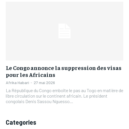
L’INTEGRAL
L’INTEGRAL
TOGOREGARD
TOGOREGARD
TOGOREGARD
TOGOREGARD
LOMEBOUGEINFO
LOMEBOUGEINFO
LOMEBOUGEINFO
LOMEBOUGEINFO
NOUVELLE D’AFRIQUE
NOUVELLE D’AFRIQUE
NOUVELLE D’AFRIQUE
NOUVELLE D’AFRIQUE
LEDEFENSEURINFO
LEDEFENSEURINFO
LEDEFENSEURINFO
LEDEFENSEURINFO
228FOOT
228FOOT
228FOOT
228FOOT
ACTU LOMÉ
ACTU LOMÉ
Le Congo annonce la suppression des visas
ACTU LOMÉ
ACTU LOMÉ
pour les Africains
Afrika Habari
-
27 mai 2026
La République du Congo emboîte le pas au Togo en matière de
libre circulation sur le continent africain. Le président
congolais Denis Sassou Nguesso...
Categories