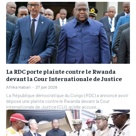
L’INTEGRAL
L’INTEGRAL
TOGOREGARD
TOGOREGARD
TOGOREGARD
TOGOREGARD
LOMEBOUGEINFO
LOMEBOUGEINFO
LOMEBOUGEINFO
LOMEBOUGEINFO
NOUVELLE D’AFRIQUE
NOUVELLE D’AFRIQUE
NOUVELLE D’AFRIQUE
NOUVELLE D’AFRIQUE
LEDEFENSEURINFO
LEDEFENSEURINFO
LEDEFENSEURINFO
LEDEFENSEURINFO
228FOOT
228FOOT
228FOOT
228FOOT
ACTU LOMÉ
ACTU LOMÉ
La RDC porte plainte contre le Rwanda
ACTU LOMÉ
ACTU LOMÉ
devant la Cour Internationale de Justice
Afrika Habari
-
27 juin 2026
La République démocratique du Congo (RDC) a annoncé avoir
déposé une plainte contre le Rwanda devant la Cour
internationale de Justice (CIJ), qu'elle accuse...