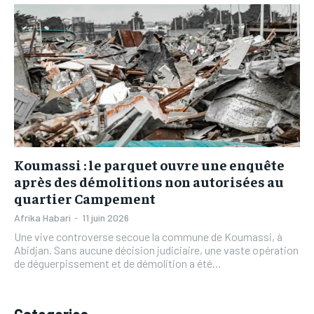
L’INTEGRAL
L’INTEGRAL
TOGOREGARD
TOGOREGARD
TOGOREGARD
TOGOREGARD
LOMEBOUGEINFO
LOMEBOUGEINFO
LOMEBOUGEINFO
LOMEBOUGEINFO
NOUVELLE D’AFRIQUE
NOUVELLE D’AFRIQUE
NOUVELLE D’AFRIQUE
NOUVELLE D’AFRIQUE
LEDEFENSEURINFO
LEDEFENSEURINFO
LEDEFENSEURINFO
LEDEFENSEURINFO
228FOOT
228FOOT
228FOOT
228FOOT
ACTU LOMÉ
ACTU LOMÉ
Koumassi : le parquet ouvre une enquête
ACTU LOMÉ
ACTU LOMÉ
après des démolitions non autorisées au
quartier Campement
Afrika Habari
-
11 juin 2026
Une vive controverse secoue la commune de Koumassi, à
Abidjan. Sans aucune décision judiciaire, une vaste opération
de déguerpissement et de démolition a été...
Categories