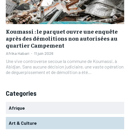
L’INTEGRAL
L’INTEGRAL
TOGOREGARD
TOGOREGARD
TOGOREGARD
TOGOREGARD
LOMEBOUGEINFO
LOMEBOUGEINFO
LOMEBOUGEINFO
LOMEBOUGEINFO
NOUVELLE D’AFRIQUE
NOUVELLE D’AFRIQUE
Koumassi : le parquet ouvre une enquête
NOUVELLE D’AFRIQUE
NOUVELLE D’AFRIQUE
après des démolitions non autorisées au
LEDEFENSEURINFO
LEDEFENSEURINFO
quartier Campement
LEDEFENSEURINFO
LEDEFENSEURINFO
228FOOT
228FOOT
Afrika Habari
-
11 juin 2026
228FOOT
228FOOT
Une vive controverse secoue la commune de Koumassi, à
ACTU LOMÉ
ACTU LOMÉ
Abidjan. Sans aucune décision judiciaire, une vaste opération
ACTU LOMÉ
ACTU LOMÉ
de déguerpissement et de démolition a été...
Categories
Afrique
Art & Culture