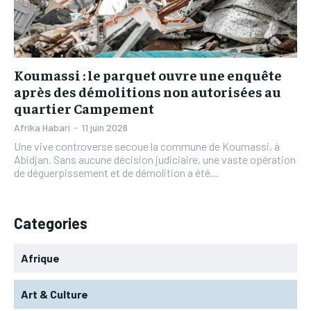
L’INTEGRAL
L’INTEGRAL
TOGOREGARD
TOGOREGARD
TOGOREGARD
TOGOREGARD
LOMEBOUGEINFO
LOMEBOUGEINFO
LOMEBOUGEINFO
LOMEBOUGEINFO
NOUVELLE D’AFRIQUE
NOUVELLE D’AFRIQUE
Koumassi : le parquet ouvre une enquête
NOUVELLE D’AFRIQUE
NOUVELLE D’AFRIQUE
après des démolitions non autorisées au
LEDEFENSEURINFO
LEDEFENSEURINFO
quartier Campement
LEDEFENSEURINFO
LEDEFENSEURINFO
228FOOT
228FOOT
Afrika Habari
-
11 juin 2026
228FOOT
228FOOT
Une vive controverse secoue la commune de Koumassi, à
ACTU LOMÉ
ACTU LOMÉ
Abidjan. Sans aucune décision judiciaire, une vaste opération
ACTU LOMÉ
ACTU LOMÉ
de déguerpissement et de démolition a été...
Categories
Afrique
Art & Culture