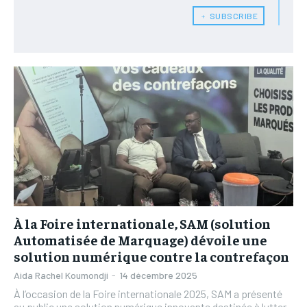
L’INTEGRAL
L’INTEGRAL
﹢ SUBSCRIBE
TOGOREGARD
TOGOREGARD
TOGOREGARD
TOGOREGARD
LOMEBOUGEINFO
LOMEBOUGEINFO
LOMEBOUGEINFO
LOMEBOUGEINFO
NOUVELLE D’AFRIQUE
NOUVELLE D’AFRIQUE
NOUVELLE D’AFRIQUE
NOUVELLE D’AFRIQUE
LEDEFENSEURINFO
LEDEFENSEURINFO
LEDEFENSEURINFO
LEDEFENSEURINFO
228FOOT
228FOOT
228FOOT
228FOOT
ACTU LOMÉ
ACTU LOMÉ
ACTU LOMÉ
ACTU LOMÉ
À la Foire internationale, SAM (solution
Automatisée de Marquage) dévoile une
solution numérique contre la contrefaçon
Aida Rachel Koumondji
-
14 décembre 2025
À l’occasion de la Foire internationale 2025, SAM a présenté
au public une solution numérique innovante destinée à lutter