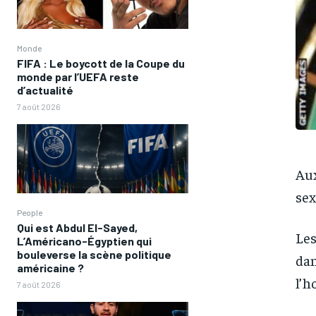
Monde
FIFA : Le boycott de la Coupe du
monde par l’UEFA reste
d’actualité
7 août 2026
Aux
sex
People
Qui est Abdul El-Sayed,
Les
L’Américano-Égyptien qui
bouleverse la scène politique
dan
américaine ?
l’h
7 août 2026