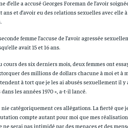
ne d’elle a accusé Georges Foreman de l’avoir soignée
t ans et d’avoir eu des relations sexuelles avec elle à 
.
seconde femme l’accuse de l’avoir agressée sexuellem
squ’elle avait 15 et 16 ans.
u cours des six derniers mois, deux femmes ont essa
xtorquer des millions de dollars chacune à moi et à ma
tendent à tort que je les ai abusés sexuellement il y 
 dans les années 1970 », a-t-il lancé.
e nie catégoriquement ces allégations. La fierté que j
utation compte autant pour moi que mes réalisations
RECOMMENDED
RECOMMENDED
je ne serai pas intimidé par des menaces et des men