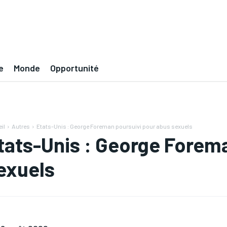
e
Monde
Opportunité
il
Autres
Etats-Unis : George Foreman poursuivi pour abus sexuels
tats-Unis : George Forem
exuels