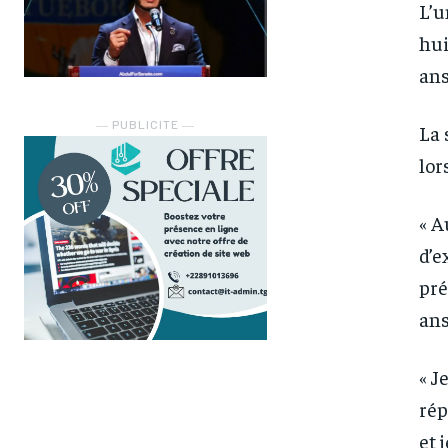
L’u
hui
ans
― PUBLICITE ―
La 
lor
« A
d’e
pré
ans
« J
rép
et 