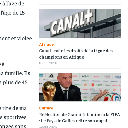
 à l’âge de
l’âge de 15
ent et violée
Afrique
Canal+ rafle les droits de la Ligue des
champions en Afrique
yé
6 août 2026
 famille. Ils
a plus de 45
e tire de ma
Culture
Réélection de Gianni Infantino à la FIFA
 sportives,
: Le Pays de Galles retire son appui
songes sans
3 août 2026