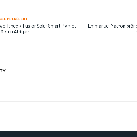
CLE PRÉCÉDENT
ei lance « FusionSolar Smart PV » et
Emmanuel Macron prône l
S » en Afrique
ETY