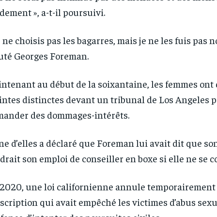
dement », a-t-il poursuivi.
1-YEAR
1-YEAR
/ year
/ year
By agr
By agr
e ne choisis pas les bagarres, mais je ne les fuis pas n
s and you
s and you
every m
every m
tly.
tly.
Pay now and you get access to exclusive
Pay now and you get access to exclusive
opt o
opt o
uté Georges Foreman.
news and articles for a whole year.
news and articles for a whole year.
ntenant au début de la soixantaine, les femmes ont
intes distinctes devant un tribunal de Los Angeles 
ander des dommages-intérêts.
ne d’elles a déclaré que Foreman lui avait dit que so
drait son emploi de conseiller en boxe si elle ne se c
2020, une loi californienne annule temporairement 
scription qui avait empêché les victimes d’abus sex