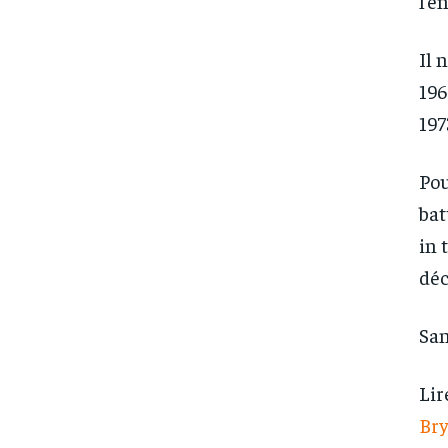
l’e
Il 
196
197
Pou
bat
in 
déc
San
Lir
Br