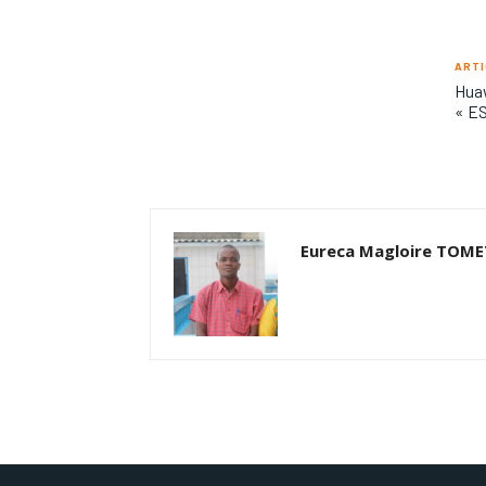
ARTI
Huaw
« ES
Eureca Magloire TOM