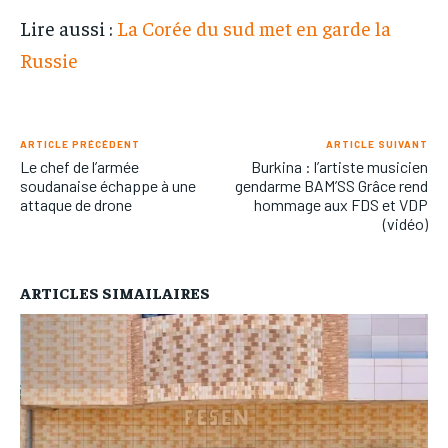
Lire aussi :
La Corée du sud met en garde la
Russie
ARTICLE PRÉCÉDENT
ARTICLE SUIVANT
Le chef de l’armée
Burkina : l’artiste musicien
soudanaise échappe à une
gendarme BAM’SS Grâce rend
attaque de drone
hommage aux FDS et VDP
(vidéo)
ARTICLES SIMAILAIRES