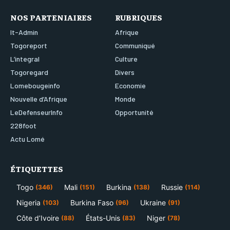
NOS PARTENIAIRES
RUBRIQUES
It-Admin
Afrique
Togoreport
Communiqué
L’integral
Culture
Togoregard
Divers
Lomebougeinfo
Economie
Nouvelle d’Afrique
Monde
LeDefenseurInfo
Opportunité
228foot
Actu Lomé
ÉTIQUETTES
Togo
Mali
Burkina
Russie
(346)
(151)
(138)
(114)
Nigeria
Burkina Faso
Ukraine
(103)
(96)
(91)
Côte d’Ivoire
États-Unis
Niger
(88)
(83)
(78)