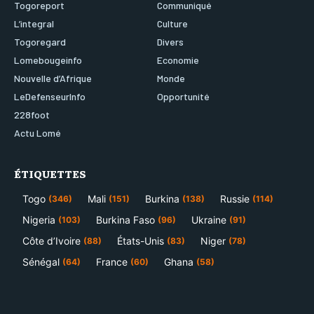
Togoreport
Communiqué
L’integral
Culture
Togoregard
Divers
Lomebougeinfo
Economie
Nouvelle d’Afrique
Monde
LeDefenseurInfo
Opportunité
228foot
Actu Lomé
ÉTIQUETTES
Togo
Mali
Burkina
Russie
(346)
(151)
(138)
(114)
Nigeria
Burkina Faso
Ukraine
(103)
(96)
(91)
Côte d’Ivoire
États-Unis
Niger
(88)
(83)
(78)
Sénégal
France
Ghana
(64)
(60)
(58)