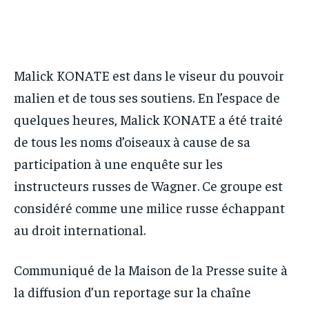
IT-ADMIN
IT-ADMIN
IT-ADMIN
IT-ADMIN
TOGOREPORT
TOGOREPORT
TOGOREPORT
TOGOREPORT
L’INTEGRAL
L’INTEGRAL
Malick KONATE est dans le viseur du pouvoir
L’INTEGRAL
L’INTEGRAL
TOGOREGARD
TOGOREGARD
malien et de tous ses soutiens. En l’espace de
TOGOREGARD
TOGOREGARD
LOMEBOUGEINFO
LOMEBOUGEINFO
quelques heures, Malick KONATE a été traité
LOMEBOUGEINFO
LOMEBOUGEINFO
de tous les noms d’oiseaux à cause de sa
NOUVELLE D’AFRIQUE
NOUVELLE D’AFRIQUE
NOUVELLE D’AFRIQUE
NOUVELLE D’AFRIQUE
participation à une enquête sur les
LEDEFENSEURINFO
LEDEFENSEURINFO
instructeurs russes de Wagner. Ce groupe est
LEDEFENSEURINFO
LEDEFENSEURINFO
228FOOT
228FOOT
considéré comme une milice russe échappant
228FOOT
228FOOT
ACTU LOMÉ
ACTU LOMÉ
au droit international.
ACTU LOMÉ
ACTU LOMÉ
Communiqué de la Maison de la Presse suite à
la diffusion d’un reportage sur la chaîne