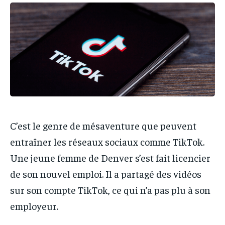
IT-ADMIN
IT-ADMIN
TOGOREPORT
TOGOREPORT
TOGOREPORT
TOGOREPORT
L’INTEGRAL
L’INTEGRAL
L’INTEGRAL
L’INTEGRAL
TOGOREGARD
TOGOREGARD
TOGOREGARD
TOGOREGARD
LOMEBOUGEINFO
LOMEBOUGEINFO
LOMEBOUGEINFO
LOMEBOUGEINFO
NOUVELLE D’AFRIQUE
NOUVELLE D’AFRIQUE
NOUVELLE D’AFRIQUE
NOUVELLE D’AFRIQUE
LEDEFENSEURINFO
LEDEFENSEURINFO
LEDEFENSEURINFO
LEDEFENSEURINFO
C’est le genre de mésaventure que peuvent
228FOOT
228FOOT
entraîner les réseaux sociaux comme TikTok.
228FOOT
228FOOT
ACTU LOMÉ
ACTU LOMÉ
Une jeune femme de Denver s’est fait licencier
ACTU LOMÉ
ACTU LOMÉ
de son nouvel emploi. Il a partagé des vidéos
sur son compte TikTok, ce qui n’a pas plu à son
employeur.