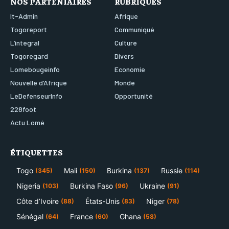
NOS PARTENIAIRES
RUBRIQUES
It-Admin
Afrique
Togoreport
Communiqué
L’integral
Culture
Togoregard
Divers
Lomebougeinfo
Economie
Nouvelle d’Afrique
Monde
LeDefenseurInfo
Opportunité
228foot
Actu Lomé
ÉTIQUETTES
Togo
Mali
Burkina
Russie
(345)
(150)
(137)
(114)
Nigeria
Burkina Faso
Ukraine
(103)
(96)
(91)
Côte d’Ivoire
États-Unis
Niger
(88)
(83)
(78)
Sénégal
France
Ghana
(64)
(60)
(58)