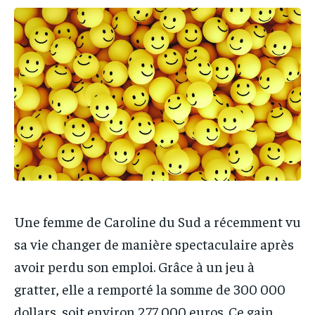
IT-ADMIN
IT-ADMIN
IT-ADMIN
IT-ADMIN
TOGOREPORT
TOGOREPORT
TOGOREPORT
TOGOREPORT
L’INTEGRAL
L’INTEGRAL
L’INTEGRAL
L’INTEGRAL
TOGOREGARD
TOGOREGARD
TOGOREGARD
TOGOREGARD
LOMEBOUGEINFO
LOMEBOUGEINFO
LOMEBOUGEINFO
LOMEBOUGEINFO
NOUVELLE D’AFRIQUE
NOUVELLE D’AFRIQUE
NOUVELLE D’AFRIQUE
NOUVELLE D’AFRIQUE
LEDEFENSEURINFO
LEDEFENSEURINFO
LEDEFENSEURINFO
LEDEFENSEURINFO
228FOOT
228FOOT
228FOOT
228FOOT
ACTU LOMÉ
ACTU LOMÉ
Une femme de Caroline du Sud a récemment vu
ACTU LOMÉ
ACTU LOMÉ
sa vie changer de manière spectaculaire après
avoir perdu son emploi. Grâce à un jeu à
gratter, elle a remporté la somme de 300 000
dollars, soit environ 277 000 euros. Ce gain