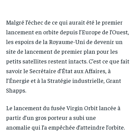
IT-ADMIN
IT-ADMIN
TOGOREPORT
TOGOREPORT
TOGOREPORT
TOGOREPORT
Malgré l’échec de ce qui aurait été le premier
L’INTEGRAL
L’INTEGRAL
L’INTEGRAL
L’INTEGRAL
lancement en orbite depuis l’Europe de l’Ouest,
TOGOREGARD
TOGOREGARD
les espoirs de la Royaume-Uni de devenir un
TOGOREGARD
TOGOREGARD
LOMEBOUGEINFO
LOMEBOUGEINFO
site de lancement de premier plan pour les
LOMEBOUGEINFO
LOMEBOUGEINFO
NOUVELLE D’AFRIQUE
NOUVELLE D’AFRIQUE
petits satellites restent intacts. C’est ce que fait
NOUVELLE D’AFRIQUE
NOUVELLE D’AFRIQUE
LEDEFENSEURINFO
LEDEFENSEURINFO
savoir le Secrétaire d’État aux Affaires, à
LEDEFENSEURINFO
LEDEFENSEURINFO
l’Énergie et à la Stratégie industrielle, Grant
228FOOT
228FOOT
228FOOT
228FOOT
Shapps.
ACTU LOMÉ
ACTU LOMÉ
ACTU LOMÉ
ACTU LOMÉ
Le lancement du fusée Virgin Orbit lancée à
partir d’un gros porteur a subi une
anomalie qui l’a empêchée d’atteindre l’orbite.