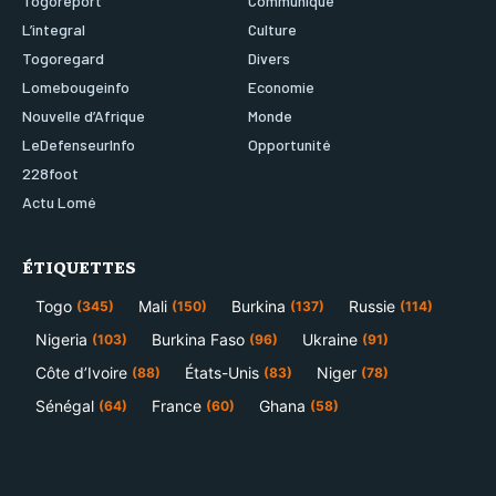
Togoreport
Communiqué
L’integral
Culture
Togoregard
Divers
Lomebougeinfo
Economie
Nouvelle d’Afrique
Monde
LeDefenseurInfo
Opportunité
228foot
Actu Lomé
ÉTIQUETTES
Togo
Mali
Burkina
Russie
(345)
(150)
(137)
(114)
Nigeria
Burkina Faso
Ukraine
(103)
(96)
(91)
Côte d’Ivoire
États-Unis
Niger
(88)
(83)
(78)
Sénégal
France
Ghana
(64)
(60)
(58)