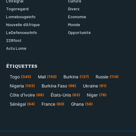
L’integral
Culture
Togoregard
Divers
Lomebougeinfo
Economie
Nouvelle d’Afrique
Monde
LeDefenseurInfo
Opportunité
228foot
Actu Lomé
ÉTIQUETTES
Togo
Mali
Burkina
Russie
(345)
(150)
(137)
(114)
Nigeria
Burkina Faso
Ukraine
(103)
(96)
(91)
Côte d’Ivoire
États-Unis
Niger
(88)
(83)
(78)
Sénégal
France
Ghana
(64)
(60)
(58)