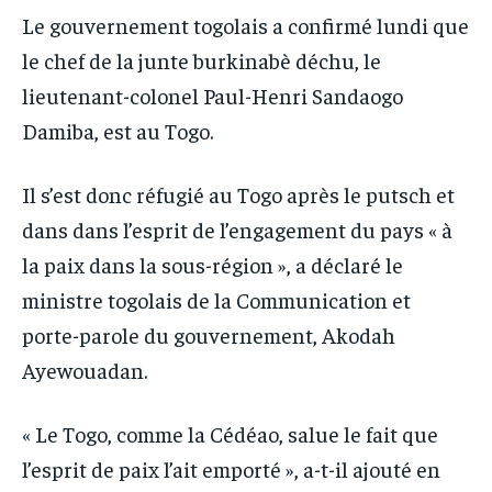
IT-ADMIN
IT-ADMIN
Le gouvernement togolais a confirmé lundi que
TOGOREPORT
TOGOREPORT
TOGOREPORT
TOGOREPORT
le chef de la junte burkinabè déchu, le
L’INTEGRAL
L’INTEGRAL
lieutenant-colonel Paul-Henri Sandaogo
L’INTEGRAL
L’INTEGRAL
TOGOREGARD
TOGOREGARD
Damiba, est au Togo.
TOGOREGARD
TOGOREGARD
LOMEBOUGEINFO
LOMEBOUGEINFO
LOMEBOUGEINFO
LOMEBOUGEINFO
Il s’est donc réfugié au Togo après le putsch et
NOUVELLE D’AFRIQUE
NOUVELLE D’AFRIQUE
NOUVELLE D’AFRIQUE
NOUVELLE D’AFRIQUE
dans dans l’esprit de l’engagement du pays « à
LEDEFENSEURINFO
LEDEFENSEURINFO
LEDEFENSEURINFO
LEDEFENSEURINFO
la paix dans la sous-région », a déclaré le
228FOOT
228FOOT
ministre togolais de la Communication et
228FOOT
228FOOT
ACTU LOMÉ
ACTU LOMÉ
porte-parole du gouvernement, Akodah
ACTU LOMÉ
ACTU LOMÉ
Ayewouadan.
« Le Togo, comme la Cédéao, salue le fait que
l’esprit de paix l’ait emporté », a-t-il ajouté en